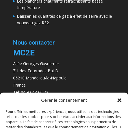
Les planchers chauffants rafraichissants basse
température
Baisser les quantités de gaz à effet de serre avec le
nouveau gaz R32
Nous contacter
MC2E
Allée Georges Guynemer
Z.I. des Tourrades Bat.D
06210 Mandelieu-la-Napoule
France
Tél: 04 93 48 66 72
email:
md@mc2elec.com
Gérer le consentement
Pour offrir les meilleures expériences, nous utilisons des technologies
telles que les cookies pour stocker et/ou accéder aux informations des
appareils. Le fait de consentir à ces technologies nous permettra de
traiter des données telles que le comportement de navigation ou les ID